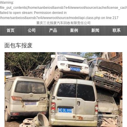
Warning:
file_put_contents(/home/sanbeios8axnsb7e4i/wwwroot/source/cache/license_cach
failed to open stream: Permission denied in
/home/sanbeios8axnsb7e4i/wwwroot/source/model/api.class.php on line 217
重庆三北报废汽车回收有限责任公司
首页
公司
产品
案例
新闻
联系
面包车报废