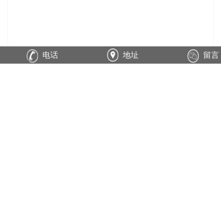
电话
地址
留言
在线询价
商品详情
性能特点
技术参数
面包车报废办理程序：
1、车主单位或个人提出报废申请；
2、单位或个人携报废车辆汽车行车证（或复印件）、交车人本人身
份证到市金属回收总公司交车办理《报废汽车回收证明》；
3、车主凭《报废汽车回收证明》、行车证、车牌照等到市车管所办
理户籍注销登记。凭《报废汽车回收证明》到交通局、运管处办理
养路费、营运费注销固定资产手续。
平度报废的位置首先要去车管所备案。