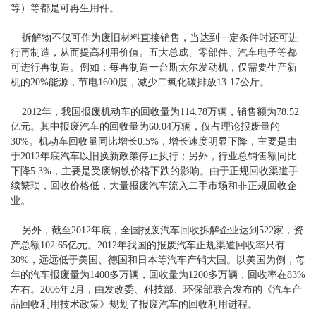
等）等都是可再生用件。
拆解物不仅可作为废旧材料直接销售，当达到一定条件时还可进
行再制造，从而提高利用价值。五大总成、零部件、汽车电子等都
可进行再制造。例如：每再制造一台斯太尔发动机，仅需要生产新
机的20%能源，节电1600度，减少二氧化碳排放13-17公斤。
2012年，我国报废机动车的回收量为114.78万辆，销售额为78.52
亿元。其中报废汽车的回收量为60.04万辆，仅占理论报废量的
30%。机动车回收量同比增长0.5%，增长速度明显下降，主要是由
于2012年底汽车以旧换新政策停止执行；另外，行业总销售额同比
下降5.3%，主要是受废钢铁价格下跌的影响。由于正规回收渠道手
续繁琐，回收价格低，大量报废汽车流入二手市场和非正规回收企
业。
另外，截至2012年底，全国报废汽车回收拆解企业达到522家，资
产总额102.65亿元。2012年我国的报废汽车正规渠道回收率只有
30%，远远低于美国、德国和日本等汽车产销大国。以美国为例，每
年的汽车报废量为1400多万辆，回收量为1200多万辆，回收率在83%
左右。2006年2月，由发改委、科技部、环保部联合发布的《汽车产
品回收利用技术政策》规划了报废汽车的回收利用进程。