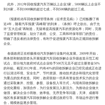
此外，2012年回收报废汽车万辆以上企业3家，5000辆以上企业不
到20家，不到1000辆的超过七成，不到500辆的超过三成。
《报废机动车回收拆解管理条例（征求意见稿）》已经酝酿了将
近4年，随着汽车报废“高峰期”的到来，《条例》呼之欲出。由于允
许“五大总成”再制造，无疑将提高报废汽车的资源化率；同时，完善
了监督管理框架，划分了政府、公安、工商和环保等部门的责任，
明确了违反者的法律责任，有利于促进报废汽车流向正规回收拆解
企业。
各级政府正在积极推动汽车拆解行业集约化发展。2009年开始，
商务部和财政部牵头开展报废汽车回收拆解企业升级改造示范工程
试点，部分地方政府对试点企业给予500万元且不超过注册资金50%
的补贴。截至2012年底，约有40%的回收拆解企业已经完成或正在进
行以清洁环境、安全生产、节约资源、推动技术进步和现代化管理
为重点的技术改造。同时，政府鼓励一些具有资金技术实力的企业
通过采取兼并、控股、参股、设备投入等方式，与现有回收拆解企
业优化重组，加强合作，为行业发展注入新活力。为推动企业做大
做强，解决企业小而散、效率低、无序竞争等问题，天津、成都等
地区有多家报废汽车回收拆解企业通过政府引导、市场运作进行整
合，规模效益逐步显现。