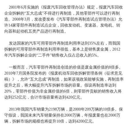
2001年6月实施的《报废汽车回收管理办法》规定，报废汽车回收
企业拆解的“五大总成”不得进行再制造，其他零部件可以进行再制
造。2008年3月，发改委发布《汽车零部件再制造试点管理办法》允
许14家零部件再制造试点企业，回收发动机、变速器、发电机、转
向器和起动机五类产品进行再制造。
发达国家的汽车可用零部件再制造利用率达到35%左右，而我国
拆解的可用零部件再制造利用率很低，基本上是销售废金属，2012
年汽车拆解企业的“二手件”销售收入仅占总收入的5%。
一般而言，汽车零部件再制造创造的价值是废金属价值的8倍多。
2010年7月国务院发布的《报废机动车回收拆解管理条例（征求意见
稿）》，允许“五大总成”再制造，如果该项政策能够实施，再制造率
提升之后，将大幅提升汽车拆解市场的容量。假设再制造率达到
20%，零部件价值为非金属价值的6倍，则零部件贡献的销售收入将
达到252亿元，合计市场容量将达到420亿元。
2013年我国汽车销量为2198万辆，是2000年209万辆的10倍多。保
守假设，我国未来汽车销量保持在2000万辆，年报废量也在2000万
辆，拆解市场的规模也将提升10倍，达到4200亿元。