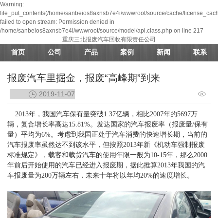
Warning:
file_put_contents(/home/sanbeios8axnsb7e4i/wwwroot/source/cache/license_cach
failed to open stream: Permission denied in
/home/sanbeios8axnsb7e4i/wwwroot/source/model/api.class.php on line 217
重庆三北报废汽车回收有限责任公司
首页
公司
产品
案例
新闻
联系
报废汽车里掘金，报废“高峰期”到来
2019-11-07
2013年，我国汽车保有量突破1.37亿辆，相比2007年的5697万
辆，复合增长率高达15.81%。发达国家的汽车报废率（报废量/保有
量）平均为6%。考虑到我国正处于汽车消费的快速增长期，当前的
汽车报废率虽然达不到该水平，但按照2013年新《机动车强制报废
标准规定》，载客和载货汽车的使用年限一般为10-15年，那么2000
年前后开始使用的汽车已经进入报废期，据此推算2013年我国的汽
车报废量为200万辆左右，未来十年将以年均20%的速度增长。