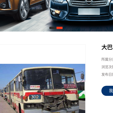
1
2
大巴
所属分
浏览次
发布日
我