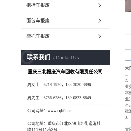
拖挂车报废
面包车报废
摩托车报废
C
联系我们
Contact Us
大
重庆三北报废汽车回收有限责任公司
1
2
周女士
6718-1920，133-3020-3896
业
本
周先生
6756-6286，139-0833-8649
业
本
公司
网址：www.cqbfc.cn
批
3
重庆市江北区铁山坪街道港桂
公司地址：
路111号11栋3号
大