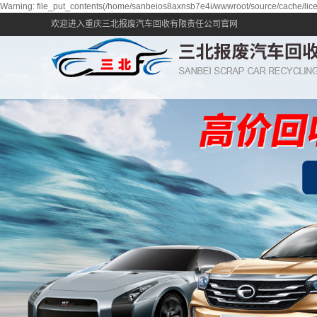
Warning: file_put_contents(/home/sanbeios8axnsb7e4i/wwwroot/source/cache/lice
欢迎进入重庆三北报废汽车回收有限责任公司官网