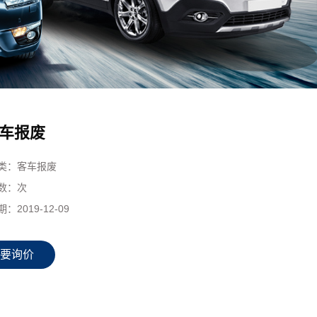
车报废
类：
客车报废
数：
次
期：
2019-12-09
要询价